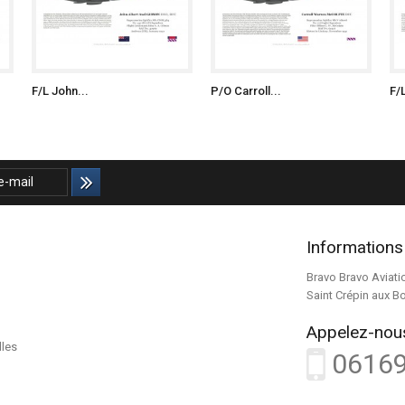
F/L John...
P/O Carroll...
F/
Informations
Bravo Bravo Aviati
Saint Crépin aux B
Appelez-nous
lles
0616