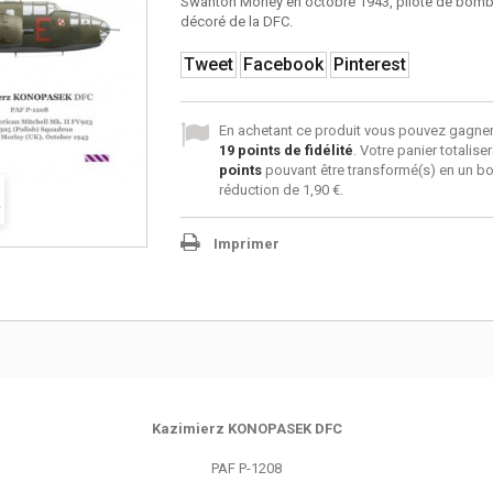
Swanton Morley en octobre 1943, pilote de bom
décoré de la DFC.
Tweet
Facebook
Pinterest
En achetant ce produit vous pouvez gagner
19
points de fidélité
. Votre panier totalise
points
pouvant être transformé(s) en un b
réduction de
1,90 €
.
Imprimer
Kazimierz KONOPASEK DFC
PAF P-1208