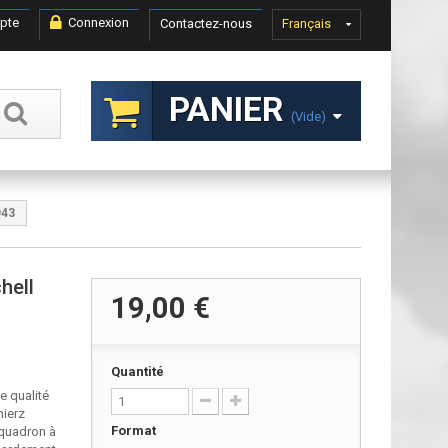
pte
Connexion
Contactez-nous
Français
PANIER
(vide)
943
hell
19,00 €
Quantité
e qualité
mierz
Format
quadron à