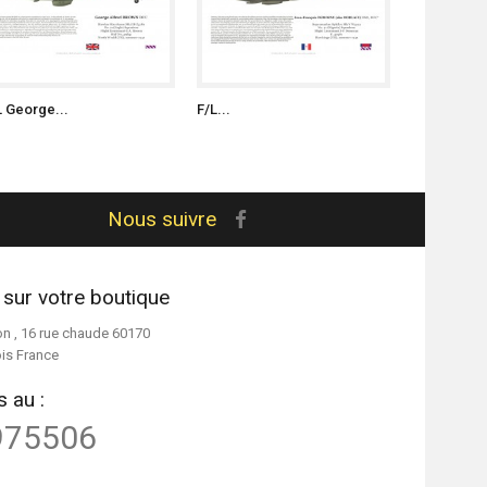
L George...
F/L...
Nous suivre
 sur votre boutique
on , 16 rue chaude 60170
ois France
 au :
975506