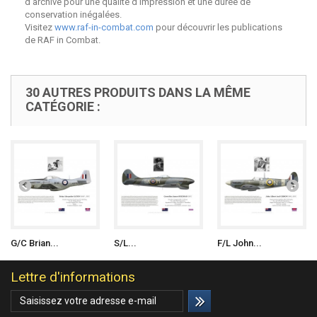
d'archive pour une qualité d'impression et une durée de
conservation inégalées.
Visitez
www.raf-in-combat.com
pour découvrir les publications
de RAF in Combat.
30 AUTRES PRODUITS DANS LA MÊME
CATÉGORIE :
G/C Brian...
S/L...
F/L John...
Lettre d'informations