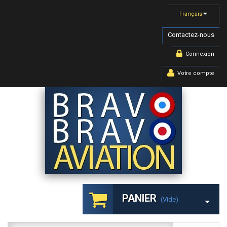
Français
Contactez-nous
Connexion
Votre compte
PANIER
(vide)