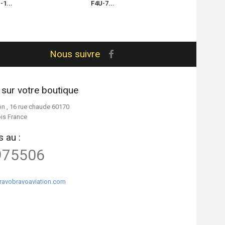
-1...
F4U-7...
F4U-7...
Nous suivre
 sur votre boutique
on , 16 rue chaude 60170
ois France
 au :
975506
ravobravoaviation.com