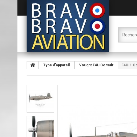
Type d'appareil
Vought F4U Corsair
F4U-1 Co