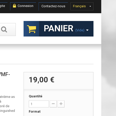
pte
Connexion
Contactez-nous
Français
PANIER
(vide)
 VMF-
19,00 €
Quantité
uatrième as
à
coré de
tinguished
Format