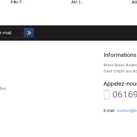
F4U-7...
AU-1...
AU
Informations
Bravo Bravo Aviati
Saint Crépin aux B
Appelez-nous
lles
0616
E-mail :
contact@b