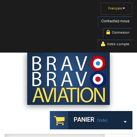
Français
Contactez-nous
Connexion
Votre compte
PANIER
(vide)