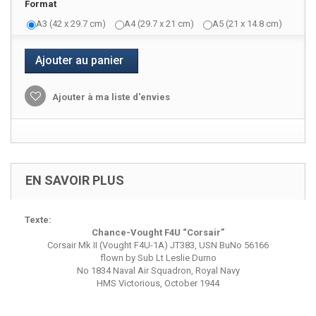
Format
A3 (42 x 29.7 cm)
A4 (29.7 x 21 cm)
A5 (21 x 14.8 cm)
Ajouter au panier
Ajouter à ma liste d'envies
EN SAVOIR PLUS
Texte:
Chance-Vought F4U “Corsair”
Corsair Mk II (Vought F4U-1A) JT383, USN BuNo 56166
flown by Sub Lt Leslie Durno
No 1834 Naval Air Squadron, Royal Navy
HMS Victorious, October 1944