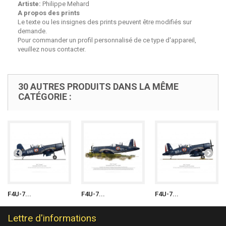
Artiste:
Philippe Mehard
A propos des prints
Le texte ou les insignes des prints peuvent être modifiés sur
demande.
Pour commander un profil personnalisé de ce type d'appareil,
veuillez nous contacter.
30 AUTRES PRODUITS DANS LA MÊME
CATÉGORIE :
F4U-7...
F4U-7...
F4U-7...
Lettre d'informations