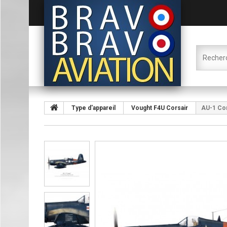
Type d'appareil
Vought F4U Corsair
AU-1 Cor