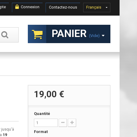
pte
Connexion
Contactez-nous
Français
PANIER
(vide)
19,00 €
Quantité
 jusqu'à
Format
ra
19