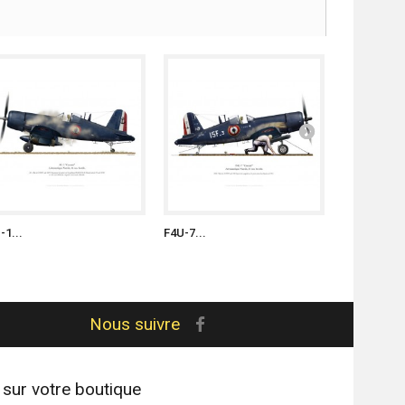
-1...
F4U-7...
F4U-7...
Nous suivre
 sur votre boutique