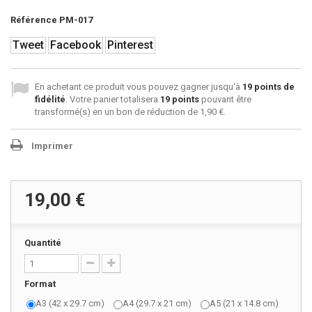
Référence
PM-017
Tweet
Facebook
Pinterest
En achetant ce produit vous pouvez gagner jusqu'à
19
points de
fidélité
. Votre panier totalisera
19
points
pouvant être
transformé(s) en un bon de réduction de
1,90 €
.
Imprimer
19,00 €
Quantité
Format
A3 (42 x 29.7 cm)
A4 (29.7 x 21 cm)
A5 (21 x 14.8 cm)