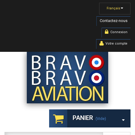
Français
Contactez-nous
Connexion
Votre compte
PANIER
(vide)