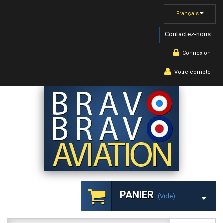
Français
Contactez-nous
Connexion
Votre compte
PANIER
(vide)