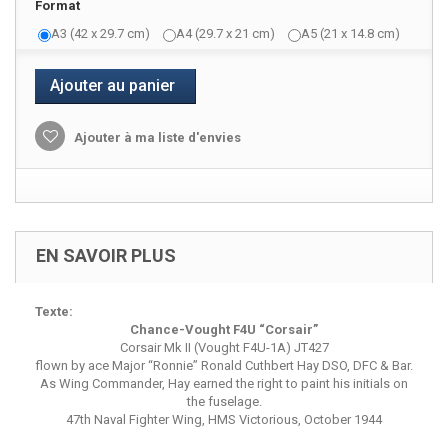
Format
A3 (42 x 29.7 cm)
A4 (29.7 x 21 cm)
A5 (21 x 14.8 cm)
Ajouter au panier
Ajouter à ma liste d'envies
EN SAVOIR PLUS
Texte:
Chance-Vought F4U “Corsair”
Corsair Mk II (Vought F4U-1A) JT427
flown by ace Major “Ronnie” Ronald Cuthbert Hay DSO, DFC & Bar.
As Wing Commander, Hay earned the right to paint his initials on
the fuselage.
47th Naval Fighter Wing, HMS Victorious, October 1944