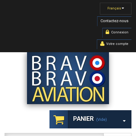
Français
Contactez-nous
Connexion
Votre compte
PANIER
(vide)