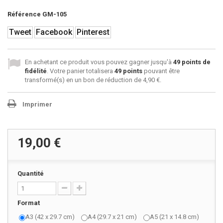
Référence
GM-105
Tweet
Facebook
Pinterest
En achetant ce produit vous pouvez gagner jusqu'à
49
points de
fidélité
. Votre panier totalisera
49
points
pouvant être
transformé(s) en un bon de réduction de
4,90 €
.
Imprimer
19,00 €
Quantité
Format
A3 (42 x 29.7 cm)
A4 (29.7 x 21 cm)
A5 (21 x 14.8 cm)