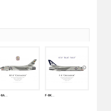
-8A...
F-8K...
F-8D...