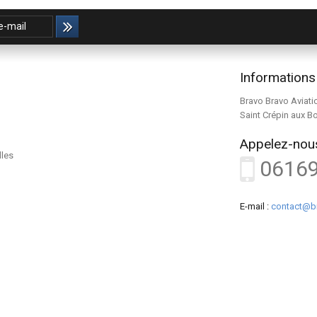
Informations
Bravo Bravo Aviati
Saint Crépin aux B
Appelez-nous
lles
0616
E-mail :
contact@b