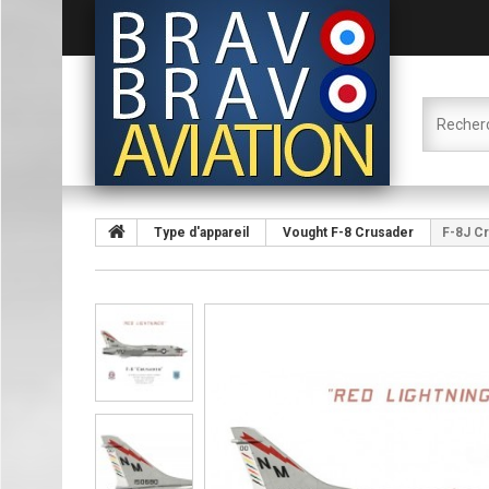
Type d'appareil
Vought F-8 Crusader
F-8J C