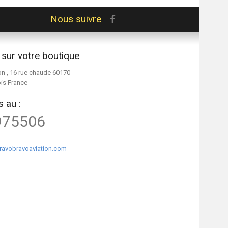
Nous suivre
 sur votre boutique
on , 16 rue chaude 60170
ois France
 au :
975506
ravobravoaviation.com