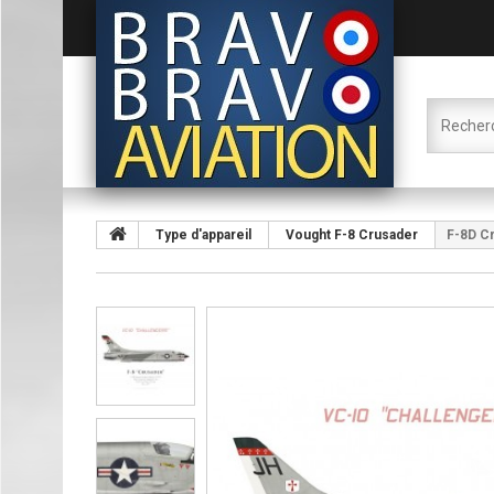
Type d'appareil
Vought F-8 Crusader
F-8D Cr