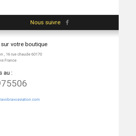
Nous suivre
 sur votre boutique
on , 16 rue chaude 60170
ois France
 au :
975506
ravobravoaviation.com