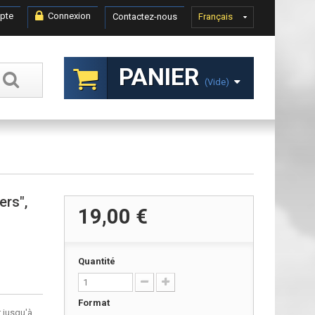
pte
Connexion
Contactez-nous
Français
PANIER
(vide)
ers",
19,00 €
Quantité
Format
 jusqu'à