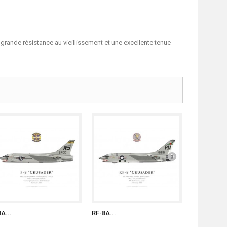
grande résistance au vieillissement et une excellente tenue
8A...
RF-8A...
F-8K...