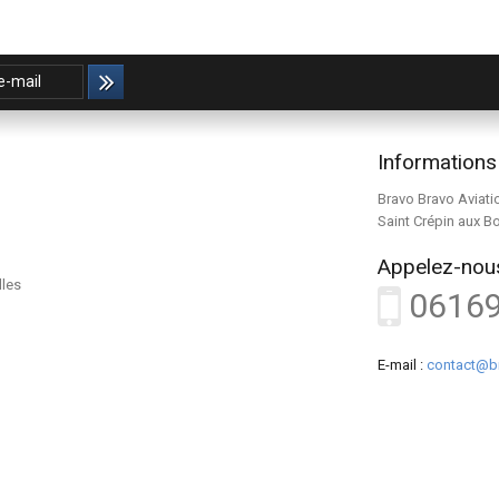
Informations
Bravo Bravo Aviati
Saint Crépin aux B
Appelez-nous
lles
0616
E-mail :
contact@b