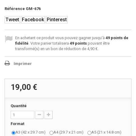
Référence
GM-676
Tweet
Facebook
Pinterest
En achetant ce produit vous pouvez gagner jusqu'à
49
points de
fidélité
. Votre panier totalisera
49
points
pouvant être
transformé(s) en un bon de réduction de
4,90 €
.
Imprimer
19,00 €
Quantité
Format
A3 (42 x 29.7 cm)
A4 (29.7 x 21 cm)
A5 (21 x 14.8 cm)