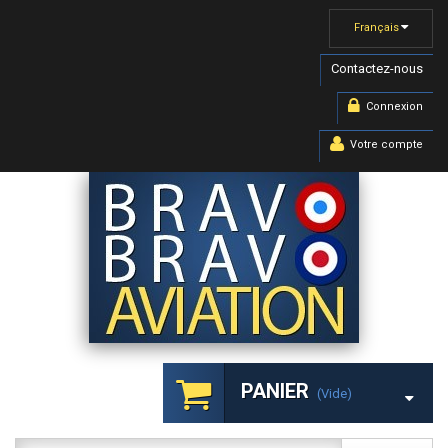
Français
Contactez-nous
Connexion
Votre compte
PANIER
(vide)