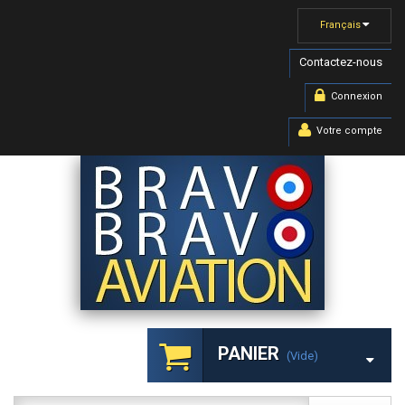
Français
Contactez-nous
Connexion
Votre compte
PANIER
(vide)