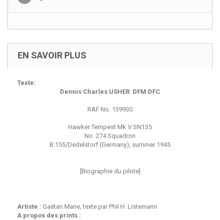
EN SAVOIR PLUS
Texte:
Dennis Charles USHER DFM DFC
RAF No. 139930
Hawker Tempest Mk V SN135
No. 274 Squadron
B.155/Dedelstorf (Germany), summer 1945
[Biographie du pilote]
Artiste :
Gaëtan Marie, texte par Phil H. Listemann
A propos des prints :