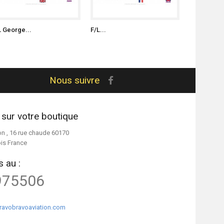
L George...
F/L...
S/L Witold..
Nous suivre
 sur votre boutique
on , 16 rue chaude 60170
ois France
 au :
975506
ravobravoaviation.com