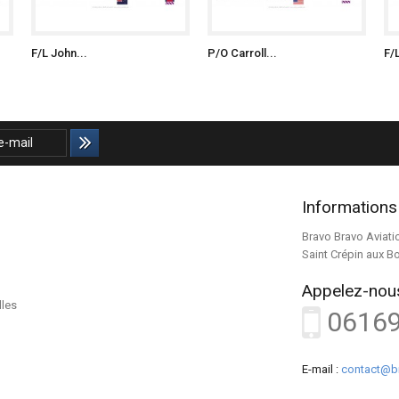
F/L John...
P/O Carroll...
F/
Informations
Bravo Bravo Aviati
Saint Crépin aux B
Appelez-nous
lles
0616
E-mail :
contact@b