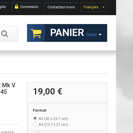
pte
Connexion
Contactez-nous
Français
PANIER
(vide)
t Mk V
19,00 €
945
Format
A3 (42 x 29.7 cm)
A4 (29.7 x 21 cm)
 jusqu'à