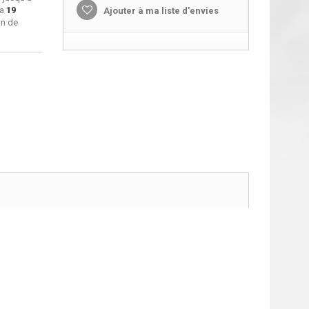
ra
19
Ajouter à ma liste d'envies
on de