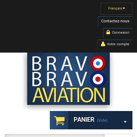
Français
Contactez-nous
Connexion
Votre compte
PANIER
(vide)