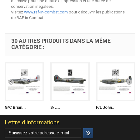
d'archive pour une qualité d'impression et une durée de
conservation inégalées.
Visitez
www.raf-in-combat.com
pour découvrir les publications
de RAF in Combat.
30 AUTRES PRODUITS DANS LA MÊME
CATÉGORIE :
G/C Brian...
S/L...
F/L John...
Lettre d'informations