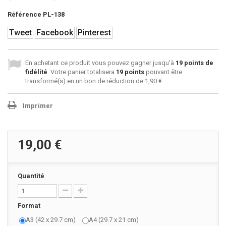
Référence
PL-138
Tweet
Facebook
Pinterest
En achetant ce produit vous pouvez gagner jusqu'à
19
points de
fidélité
. Votre panier totalisera
19
points
pouvant être
transformé(s) en un bon de réduction de
1,90 €
.
Imprimer
19,00 €
Quantité
Format
A3 (42 x 29.7 cm)
A4 (29.7 x 21 cm)