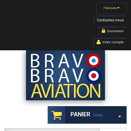
Français
Contactez-nous
Connexion
Votre compte
PANIER
(vide)