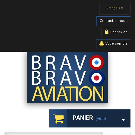
Français
Contactez-nous
Connexion
Votre compte
PANIER
(vide)