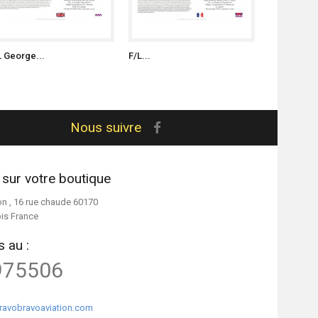
L George...
F/L...
S/L Witold..
Nous suivre
 sur votre boutique
on , 16 rue chaude 60170
ois France
 au :
975506
ravobravoaviation.com