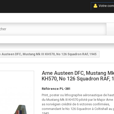
Votre com
 Austeen DFC, Mustang Mk III KH570, No 126 Squadron RAF, 1945
Arne Austeen DFC, Mustang Mk 
KH570, No 126 Squadron RAF, 
Référence
PL-381
Print, poster ou lithographie aéronautique de haut
du Mustang Mk III KH570 piloté par le Major Arne
as norvégien crédité de 6 victoires confirmées,
commandant le No 126 Squadron à Coltishall au 
1945.