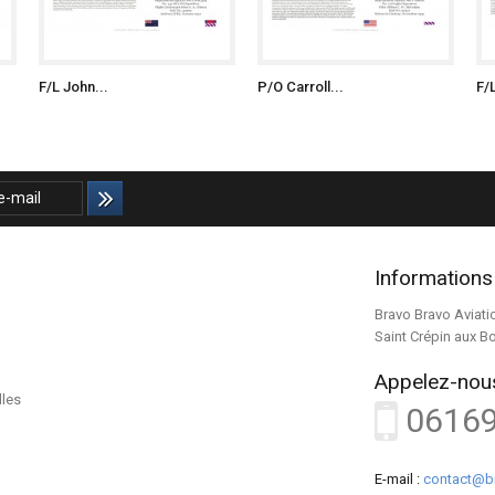
F/L John...
P/O Carroll...
F/
Informations
Bravo Bravo Aviati
Saint Crépin aux B
Appelez-nous
lles
0616
E-mail :
contact@b