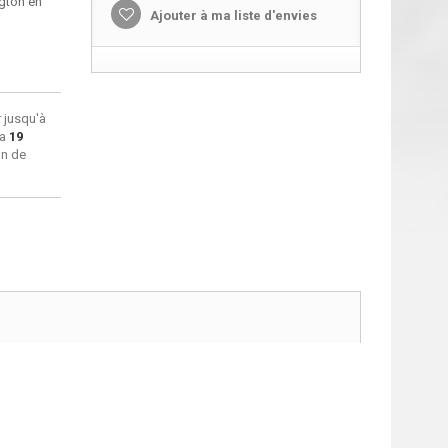
ngton en
Ajouter à ma liste d'envies
 jusqu'à
ra
19
on de