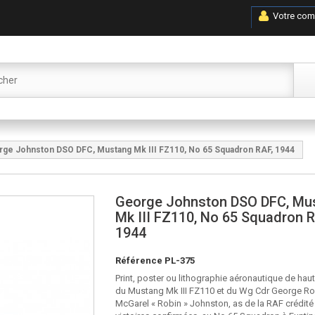
Votre com
ge Johnston DSO DFC, Mustang Mk III FZ110, No 65 Squadron RAF, 1944
George Johnston DSO DFC, Mu
Mk III FZ110, No 65 Squadron R
1944
Référence
PL-375
Print, poster ou lithographie aéronautique de haut
du Mustang Mk III FZ110 et du Wg Cdr George Ro
McGarel « Robin » Johnston, as de la RAF crédité