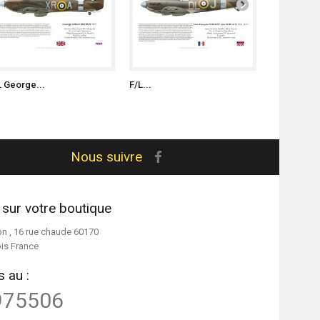
L George...
F/L...
S/L Witold..
Nous suivre
 sur votre boutique
on , 16 rue chaude 60170
ois France
 au :
975506