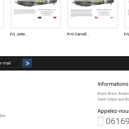
F/L John...
P/O Carroll...
F/
Informations
Bravo Bravo Aviati
Saint Crépin aux B
Appelez-nous
lles
0616