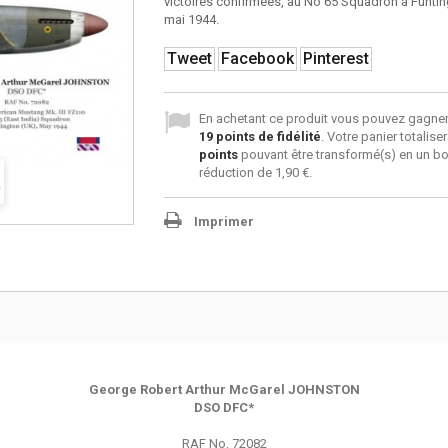
victoires confirmées, au No 65 Squadron à Funti
mai 1944.
Tweet
Facebook
Pinterest
En achetant ce produit vous pouvez gagner
19
points de fidélité
. Votre panier totalise
points
pouvant être transformé(s) en un b
réduction de
1,90 €
.
Imprimer
George Robert Arthur McGarel JOHNSTON
DSO DFC*
RAF No. 72082