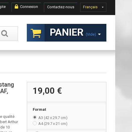
pte
Connexion
Contactez-nous
Français
PANIER
(vide)
stang
19,00 €
AF,
Format
e qualité
A3 (42 x 29.7 cm)
bert Arthur
A4 (29.7 x 21 cm)
 de 10