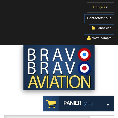
Français
Contactez-nous
Connexion
Votre compte
PANIER
(vide)