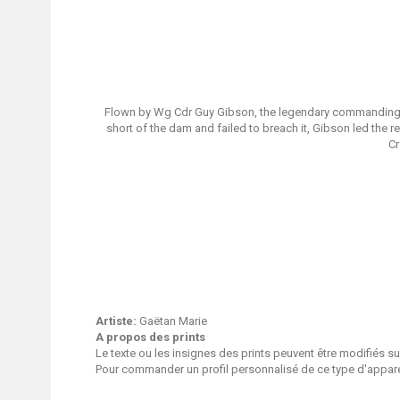
Flown by Wg Cdr Guy Gibson, the legendary commanding off
short of the dam and failed to breach it, Gibson led th
Cr
Artiste:
Gaëtan Marie
A propos des prints
Le texte ou les insignes des prints peuvent être modifiés 
Pour commander un profil personnalisé de ce type d'apparei