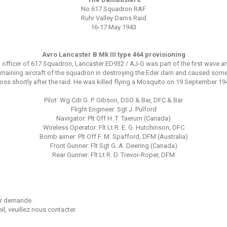
No 617 Squadron RAF
Ruhr Valley Dams Raid
16-17 May 1943
Avro Lancaster B Mk III type 464 provisioning
icer of 617 Squadron, Lancaster ED932 / AJ-G was part of the first wave and 
e remaining aircraft of the squadron in destroying the Eder dam and caused s
oss shortly after the raid. He was killed flying a Mosquito on 19 September 19
Pilot: Wg Cdr G. P. Gibson, DSO & Bar, DFC & Bar
Flight Engineer: Sgt J. Pulford
Navigator: Plt Off H. T. Taerum (Canada)
Wireless Operator: Flt Lt R. E. G. Hutchinson, DFC
Bomb aimer: Plt Off F. M. Spafford, DFM (Australia)
Front Gunner: Flt Sgt G. A. Deering (Canada)
Rear Gunner: Flt Lt R. D. Trevor-Roper, DFM
sur demande.
l, veuillez nous contacter.