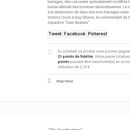
barrages, des Lancaster spécialement modifiés l
basse altitude des bombes rebondissantes. Le ra
à la destruction de deux des trois barrages visés e
Victoria Cross à Guy Gibson, le commandant du 
Squadron "Dam Busters".
Tweet
Facebook
Pinterest
En achetant ce produit vous pouvez gagner
21
points de fidélité
. Votre panier totalise
points
pouvant être transformé(s) en un b
réduction de
2,10 €
.
Imprimer
“The Dambusters”