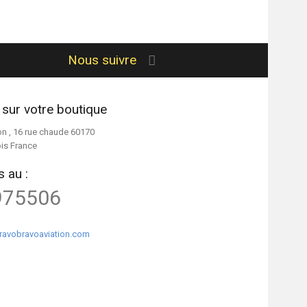
Nous suivre
 sur votre boutique
on , 16 rue chaude 60170
ois France
 au :
975506
ravobravoaviation.com