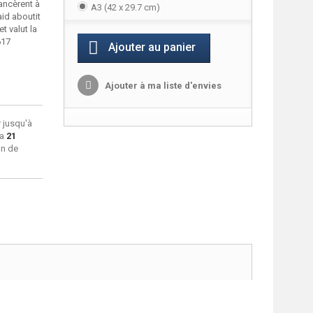
ancèrent à
A3 (42 x 29.7 cm)
id aboutit
t valut la
617
Ajouter au panier
Ajouter à ma liste d'envies
 jusqu'à
ra
21
on de