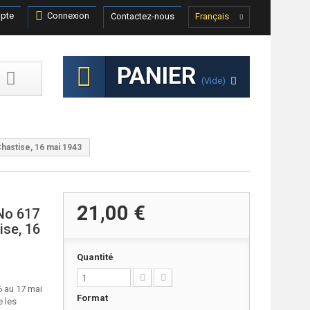
pte
Connexion
Contactez-nous
Français
PANIER
(vide)
hastise, 16 mai 1943
21,00 €
 No 617
ise, 16
Quantité
6 au 17 mai
Format
e les