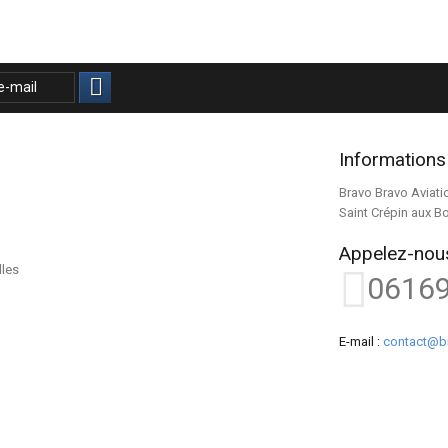
Informations
Bravo Bravo Aviati
Saint Crépin aux B
Appelez-nous
lles
0616
E-mail :
contact@b