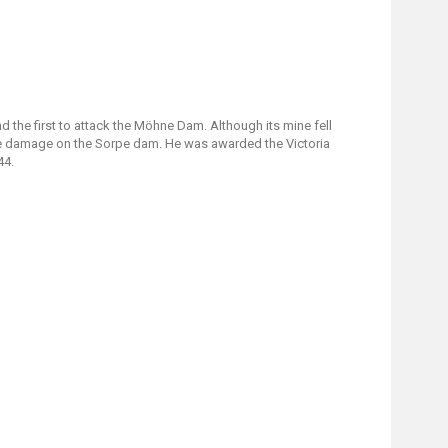
the first to attack the Möhne Dam. Although its mine fell
ome damage on the Sorpe dam. He was awarded the Victoria
44.