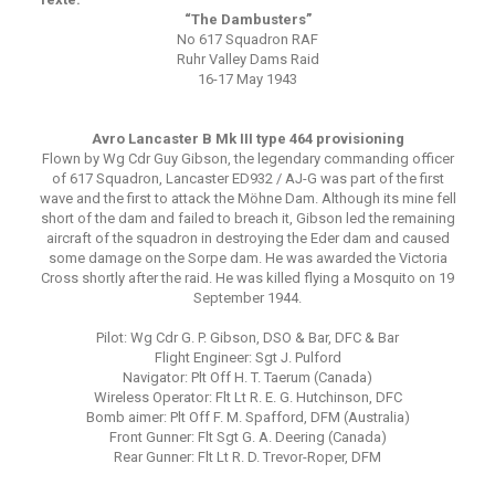
“The Dambusters”
No 617 Squadron RAF
Ruhr Valley Dams Raid
16-17 May 1943
Avro Lancaster B Mk III type 464 provisioning
Flown by Wg Cdr Guy Gibson, the legendary commanding officer
of 617 Squadron, Lancaster ED932 / AJ-G was part of the first
wave and the first to attack the Möhne Dam. Although its mine fell
short of the dam and failed to breach it, Gibson led the remaining
aircraft of the squadron in destroying the Eder dam and caused
some damage on the Sorpe dam. He was awarded the Victoria
Cross shortly after the raid. He was killed flying a Mosquito on 19
September 1944.
Pilot: Wg Cdr G. P. Gibson, DSO & Bar, DFC & Bar
Flight Engineer: Sgt J. Pulford
Navigator: Plt Off H. T. Taerum (Canada)
Wireless Operator: Flt Lt R. E. G. Hutchinson, DFC
Bomb aimer: Plt Off F. M. Spafford, DFM (Australia)
Front Gunner: Flt Sgt G. A. Deering (Canada)
Rear Gunner: Flt Lt R. D. Trevor-Roper, DFM