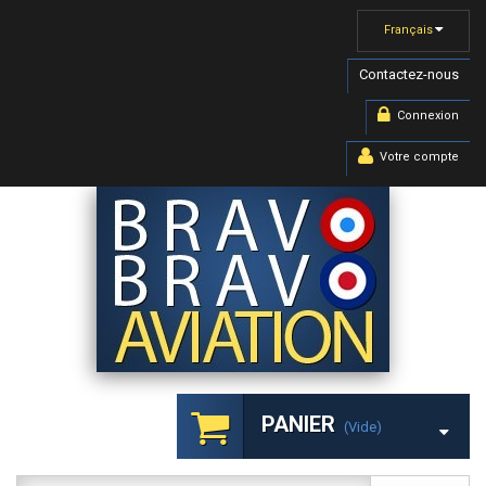
Français
Contactez-nous
Connexion
Votre compte
PANIER
(vide)