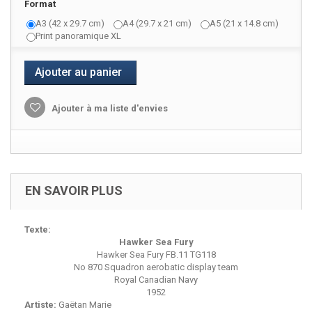
Format
A3 (42 x 29.7 cm)
A4 (29.7 x 21 cm)
A5 (21 x 14.8 cm)
Print panoramique XL
Ajouter au panier
Ajouter à ma liste d'envies
EN SAVOIR PLUS
Texte:
Hawker Sea Fury
Hawker Sea Fury FB.11 TG118
No 870 Squadron aerobatic display team
Royal Canadian Navy
1952
Artiste:
Gaëtan Marie