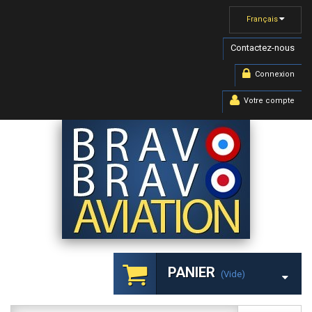
Français
Contactez-nous
Connexion
Votre compte
PANIER
(vide)