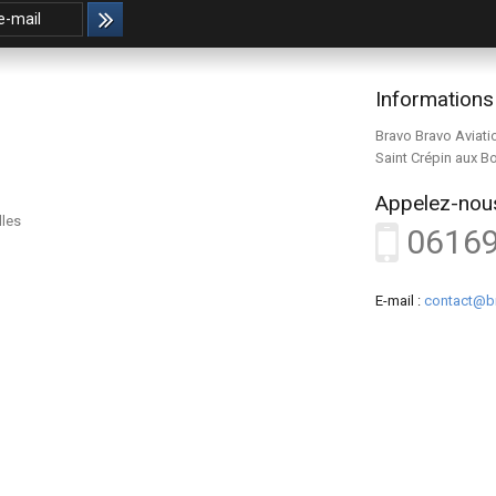
Informations
Bravo Bravo Aviati
Saint Crépin aux B
Appelez-nous
lles
0616
E-mail :
contact@b