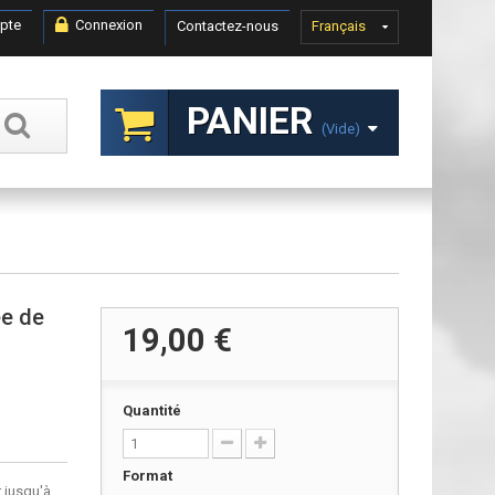
pte
Connexion
Contactez-nous
Français
PANIER
(vide)
ée de
19,00 €
Quantité
Format
 jusqu'à