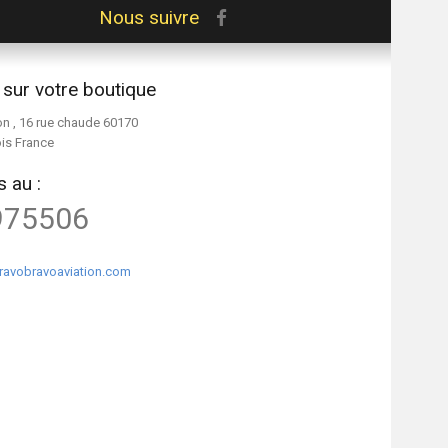
Nous suivre
 sur votre boutique
on , 16 rue chaude 60170
ois France
 au :
975506
ravobravoaviation.com