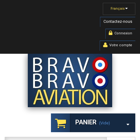
Français
Contactez-nous
Connexion
Votre compte
PANIER
(vide)