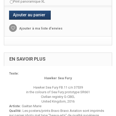
Print panoramique XL
Ajouter au panier
Ajouter à ma liste d'envies
EN SAVOIR PLUS
Texte:
Hawker Sea Fury
Hawker Sea Fury FB.11 c/n 37539
in the colours of Sea Fury prototype SR661
Civilian registry G-CBEL
United Kingdom, 2016
Artiste:
Gaëtan Marie
Qualité:
Les posters/prints Bravo Bravo Aviation sont imprimés
sur papier photo mat type "beaux-arts" de qualité supérieure,