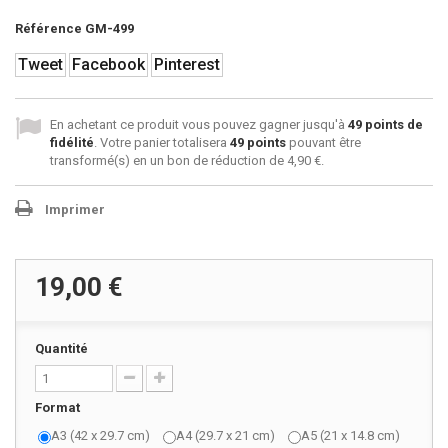
Référence
GM-499
Tweet
Facebook
Pinterest
En achetant ce produit vous pouvez gagner jusqu'à
49
points de
fidélité
. Votre panier totalisera
49
points
pouvant être
transformé(s) en un bon de réduction de
4,90 €
.
Imprimer
19,00 €
Quantité
Format
A3 (42 x 29.7 cm)
A4 (29.7 x 21 cm)
A5 (21 x 14.8 cm)