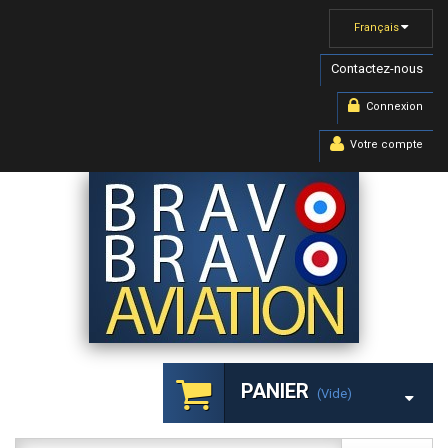
Français
Contactez-nous
Connexion
Votre compte
PANIER
(vide)