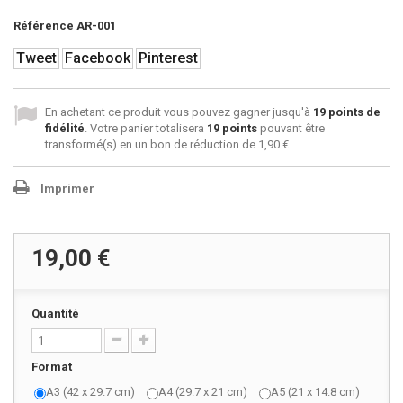
Référence
AR-001
Tweet
Facebook
Pinterest
En achetant ce produit vous pouvez gagner jusqu'à
19
points de
fidélité
. Votre panier totalisera
19
points
pouvant être
transformé(s) en un bon de réduction de
1,90 €
.
Imprimer
19,00 €
Quantité
Format
A3 (42 x 29.7 cm)
A4 (29.7 x 21 cm)
A5 (21 x 14.8 cm)