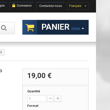
pte
Connexion
Contactez-nous
Français
PANIER
(vide)
43
o
19,00 €
Quantité
Format