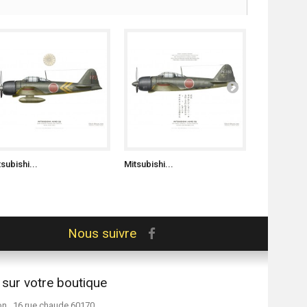
subishi...
Mitsubishi...
Mitsubishi..
Nous suivre
 sur votre boutique
on , 16 rue chaude 60170