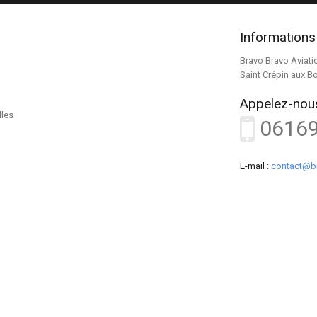
Informations
Bravo Bravo Aviati
Saint Crépin aux B
Appelez-nous
lles
0616
E-mail :
contact@b