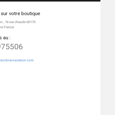
 sur votre boutique
on , 16 rue chaude 60170
ois France
 au :
975506
ravobravoaviation.com