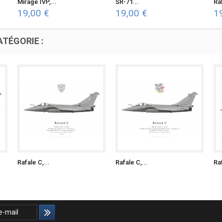
Mirage IVP,...
SR-71...
Raf
19,00 €
19,00 €
1
TÉGORIE :
Rafale C,...
Rafale C,...
Raf