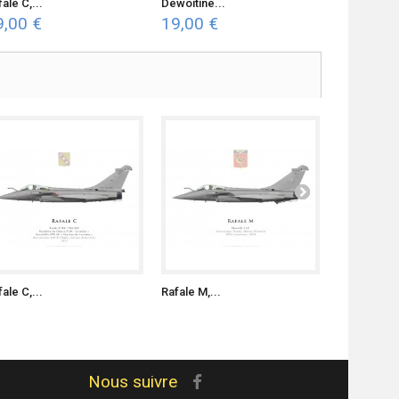
ale C,...
Dewoitine...
F4U-1A...
9,00 €
19,00 €
19,00 €
ale C,...
Rafale M,...
Rafale C,...
Nous suivre