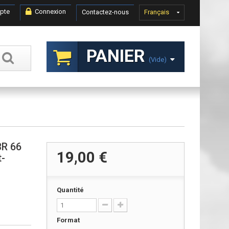
pte
Connexion
Contactez-nous
Français
PANIER
(vide)
BR 66
19,00 €
t-
Quantité
Format