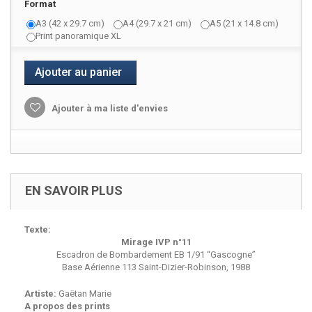
Format
A3 (42 x 29.7 cm)
A4 (29.7 x 21 cm)
A5 (21 x 14.8 cm)
Print panoramique XL
Ajouter au panier
Ajouter à ma liste d'envies
EN SAVOIR PLUS
Texte:
Mirage IVP n°11
Escadron de Bombardement EB 1/91 “Gascogne”
Base Aérienne 113 Saint-Dizier-Robinson, 1988
Artiste:
Gaëtan Marie
A propos des prints