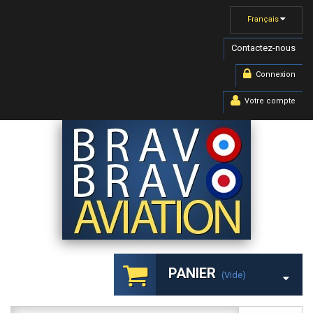
Français
Contactez-nous
Connexion
Votre compte
PANIER
(vide)