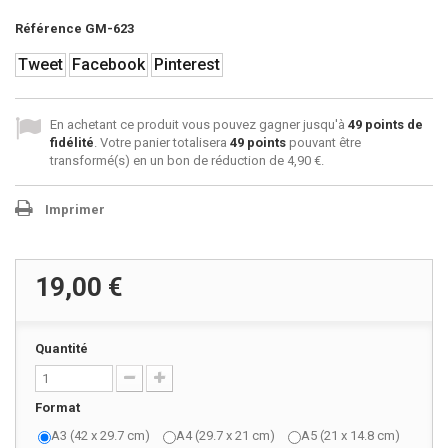
Référence
GM-623
Tweet
Facebook
Pinterest
En achetant ce produit vous pouvez gagner jusqu'à
49
points de
fidélité
. Votre panier totalisera
49
points
pouvant être
transformé(s) en un bon de réduction de
4,90 €
.
Imprimer
19,00 €
Quantité
Format
A3 (42 x 29.7 cm)
A4 (29.7 x 21 cm)
A5 (21 x 14.8 cm)