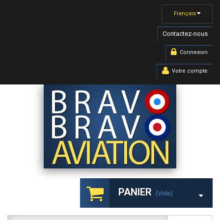
Français
Contactez-nous
Connexion
Votre compte
PANIER
(vide)