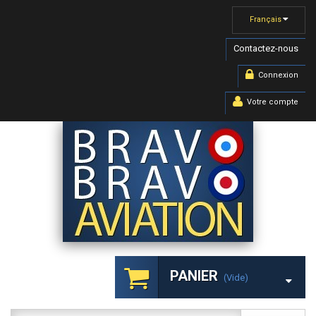
Français
Contactez-nous
Connexion
Votre compte
PANIER
(vide)