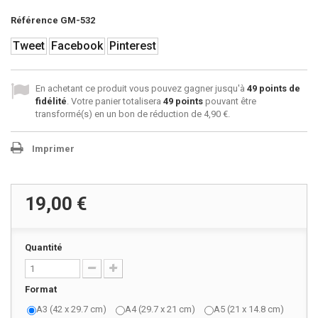
Référence
GM-532
Tweet
Facebook
Pinterest
En achetant ce produit vous pouvez gagner jusqu'à
49
points de
fidélité
. Votre panier totalisera
49
points
pouvant être
transformé(s) en un bon de réduction de
4,90 €
.
Imprimer
19,00 €
Quantité
Format
A3 (42 x 29.7 cm)
A4 (29.7 x 21 cm)
A5 (21 x 14.8 cm)