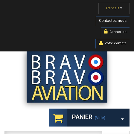
Français
Contactez-nous
Connexion
Votre compte
PANIER
(vide)