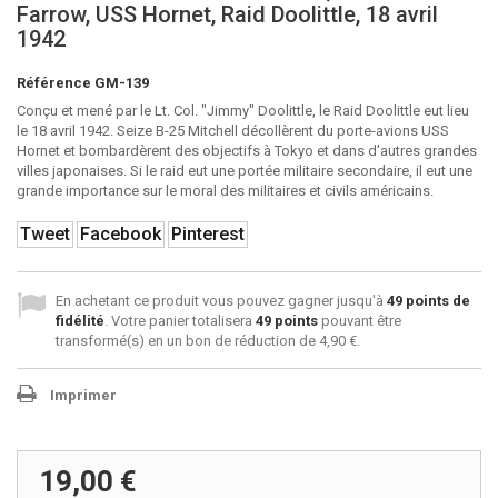
Farrow, USS Hornet, Raid Doolittle, 18 avril
1942
Référence
GM-139
Conçu et mené par le Lt. Col. "Jimmy" Doolittle, le Raid Doolittle eut lieu
le 18 avril 1942. Seize B-25 Mitchell décollèrent du porte-avions USS
Hornet et bombardèrent des objectifs à Tokyo et dans d'autres grandes
villes japonaises. Si le raid eut une portée militaire secondaire, il eut une
grande importance sur le moral des militaires et civils américains.
Tweet
Facebook
Pinterest
En achetant ce produit vous pouvez gagner jusqu'à
49
points de
fidélité
. Votre panier totalisera
49
points
pouvant être
transformé(s) en un bon de réduction de
4,90 €
.
Imprimer
19,00 €