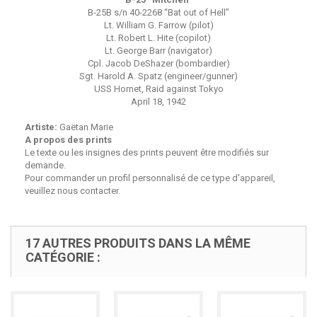
B-25B s/n 40-2268 “Bat out of Hell”
Lt. William G. Farrow (pilot)
Lt. Robert L. Hite (copilot)
Lt. George Barr (navigator)
Cpl. Jacob DeShazer (bombardier)
Sgt. Harold A. Spatz (engineer/gunner)
USS Hornet, Raid against Tokyo
April 18, 1942
Artiste:
Gaëtan Marie
A propos des prints
Le texte ou les insignes des prints peuvent être modifiés sur
demande.
Pour commander un profil personnalisé de ce type d'appareil,
veuillez nous contacter.
17 AUTRES PRODUITS DANS LA MÊME
CATÉGORIE :