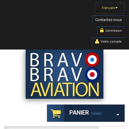
Français
Contactez-nous
Connexion
Votre compte
PANIER
(vide)