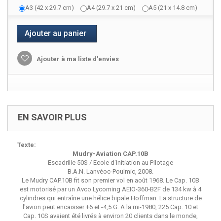
A3 (42 x 29.7 cm)
A4 (29.7 x 21 cm)
A5 (21 x 14.8 cm)
Ajouter au panier
Ajouter à ma liste d'envies
EN SAVOIR PLUS
Texte:
Mudry-Aviation CAP.10B
Escadrille 50S / Ecole d'Initiation au Pilotage
B.A.N. Lanvéoc-Poulmic, 2008.
Le Mudry CAP.10B fit son premier vol en août 1968. Le Cap. 10B
est motorisé par un Avco Lycoming AEIO-360-B2F de 134 kw à 4
cylindres qui entraîne une hélice bipale Hoffman. La structure de
l'avion peut encaisser +6 et -4,5 G. A la mi-1980, 225 Cap. 10 et
Cap. 10S avaient été livrés à environ 20 clients dans le monde,