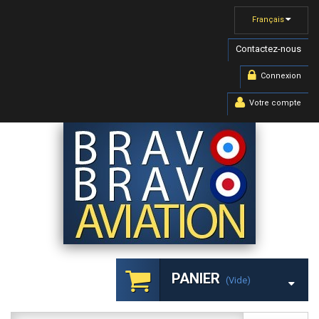
Français
Contactez-nous
Connexion
Votre compte
PANIER
(vide)