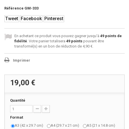
Référence
GM-333
Tweet
Facebook
Pinterest
En achetant ce produit vous pouvez gagner jusqu'à
49
points de
fidélité
. Votre panier totalisera
49
points
pouvant être
transformé(s) en un bon de réduction de
4,90 €
.
Imprimer
19,00 €
Quantité
Format
A3 (42 x 29.7 cm)
A4 (29.7 x 21 cm)
A5 (21 x 14.8 cm)