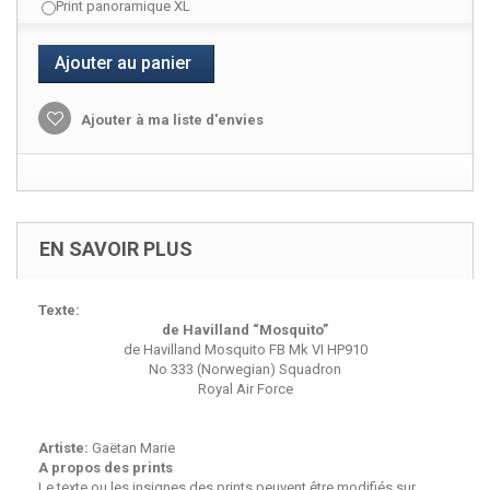
Print panoramique XL
Ajouter au panier
Ajouter à ma liste d'envies
EN SAVOIR PLUS
Texte:
de Havilland “Mosquito”
de Havilland Mosquito FB Mk VI HP910
No 333 (Norwegian) Squadron
Royal Air Force
Artiste:
Gaëtan Marie
A propos des prints
Le texte ou les insignes des prints peuvent être modifiés sur