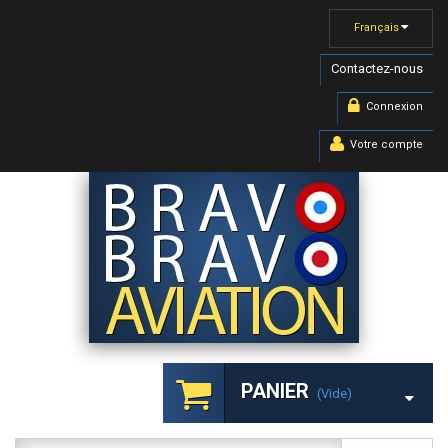
Français
Contactez-nous
Connexion
Votre compte
PANIER
(vide)