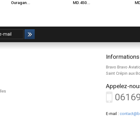
Ouragan...
MD.450...
MD
Informations
Bravo Bravo Aviati
Saint Crépin aux B
Appelez-nous
lles
0616
E-mail :
contact@b