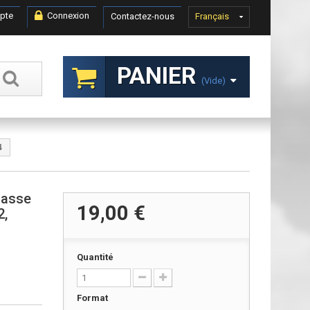
pte
Connexion
Contactez-nous
Français
PANIER
(vide)
4
hasse
19,00 €
2,
Quantité
Format