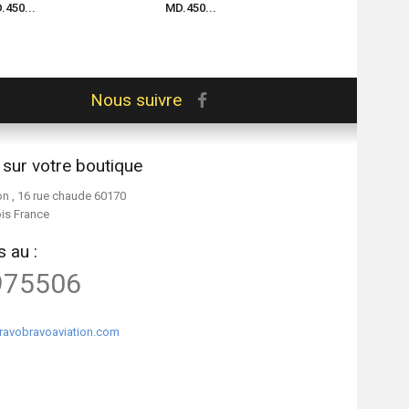
.450...
MD.450...
MD.450...
Nous suivre
 sur votre boutique
on , 16 rue chaude 60170
ois France
 au :
975506
ravobravoaviation.com