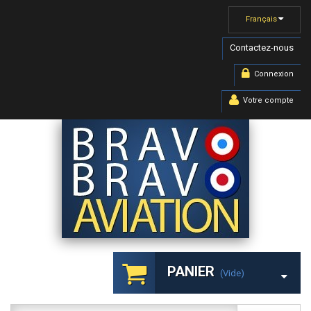
Français
Contactez-nous
Connexion
Votre compte
PANIER
(vide)