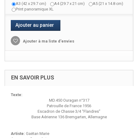
A3 (42 x 29.7 cm)
A4 (29.7 x 21 cm)
A5 (21 x 14.8 cm)
Print panoramique XL
Ajouter au panier
Ajouter à ma liste d'envies
EN SAVOIR PLUS
Texte:
MD.450 Ouragan n°317
Patrouille de France 1956
Escadron de Chasse 3/4 “Flandres”
Base Aérienne 136 Bremgarten, Allemagne
Artiste:
Gaëtan Marie