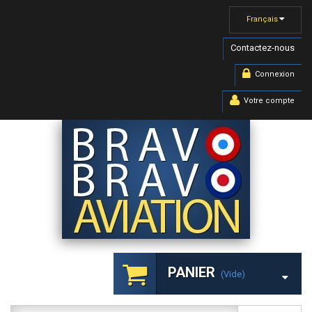
Français
Contactez-nous
Connexion
Votre compte
PANIER
(vide)