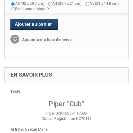
A3 (42 x 29.7 cm)
A4 (29.7 x 21 cm)
A5 (21 x 14.8 cm)
Print panoramique XL
Ajouter au panier
Ajouter à ma liste d'envies
EN SAVOIR PLUS
Texte:
Piper “Cub”
Piper J-3C-65 c/n 17085
Civilian Registration NC70111
Artiste:
Gaëtan Marie