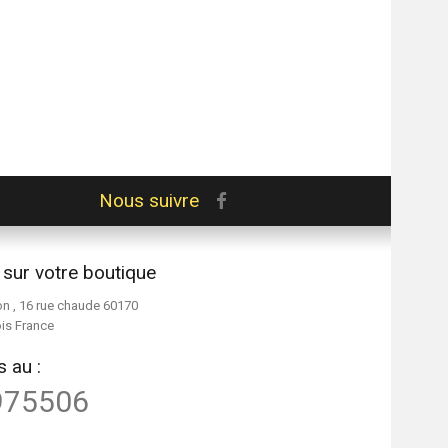
Nous suivre
 sur votre boutique
on , 16 rue chaude 60170
ois France
 au :
975506