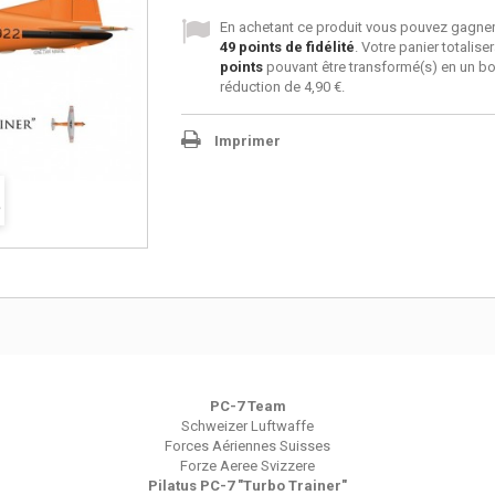
En achetant ce produit vous pouvez gagner
49
points de fidélité
. Votre panier totalise
points
pouvant être transformé(s) en un b
réduction de
4,90 €
.
Imprimer
PC-7 Team
Schweizer Luftwaffe
Forces Aériennes Suisses
Forze Aeree Svizzere
Pilatus PC-7 "Turbo Trainer"