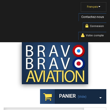
Français
Contactez-nous
Connexion
Votre compte
PANIER
(vide)