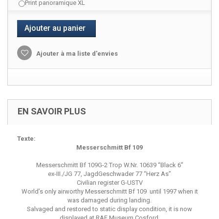
Print panoramique XL
Ajouter au panier
Ajouter à ma liste d'envies
EN SAVOIR PLUS
Texte:
Messerschmitt Bf 109
Messerschmitt Bf 109G-2 Trop W.Nr. 10639 “Black 6”
ex-III./JG 77, JagdGeschwader 77 “Herz As”
Civilian register G-USTV
World’s only airworthy Messerschmitt Bf 109 until 1997 when it
was damaged during landing.
Salvaged and restored to static display condition, it is now
displayed at RAF Museum Cosford.