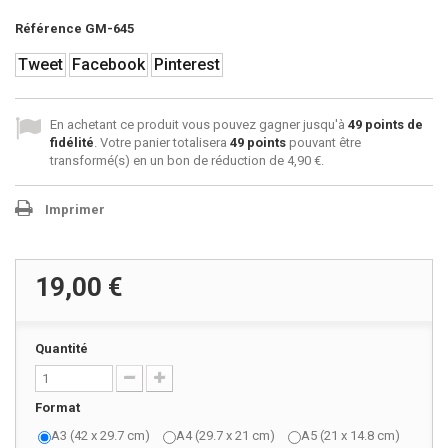
Référence
GM-645
Tweet
Facebook
Pinterest
En achetant ce produit vous pouvez gagner jusqu'à
49
points de
fidélité
. Votre panier totalisera
49
points
pouvant être
transformé(s) en un bon de réduction de
4,90 €
.
Imprimer
19,00 €
Quantité
Format
A3 (42 x 29.7 cm)
A4 (29.7 x 21 cm)
A5 (21 x 14.8 cm)