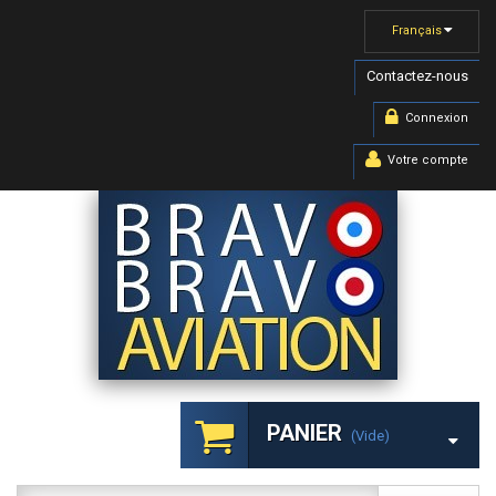
Français
Contactez-nous
Connexion
Votre compte
PANIER
(vide)