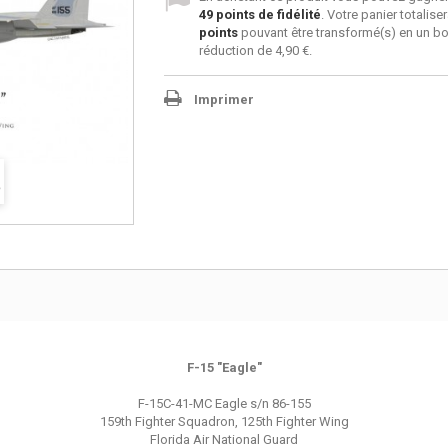
49
points de fidélité
. Votre panier totalise
points
pouvant être transformé(s) en un b
réduction de
4,90 €
.
Imprimer
F-15 "Eagle"
F-15C-41-MC Eagle s/n 86-155
159th Fighter Squadron, 125th Fighter Wing
Florida Air National Guard