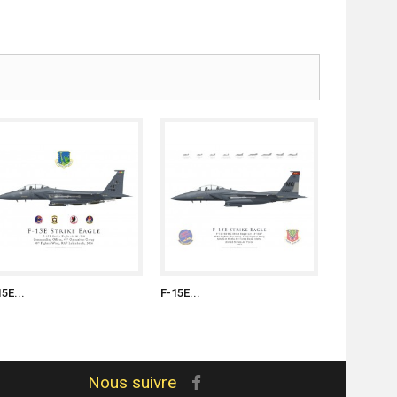
5E...
F-15E...
Nous suivre