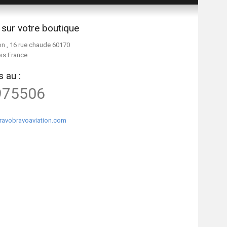
 sur votre boutique
on , 16 rue chaude 60170
ois France
 au :
975506
ravobravoaviation.com