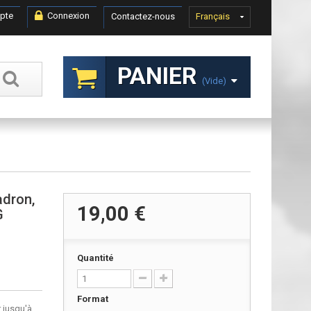
pte
Connexion
Contactez-nous
Français
PANIER
(vide)
adron,
19,00 €
G
Quantité
Format
 jusqu'à