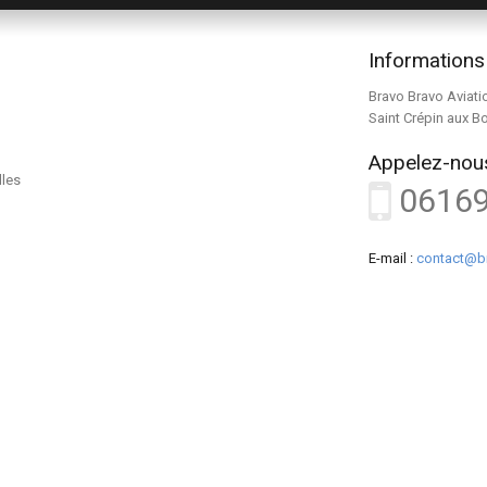
Informations
Bravo Bravo Aviati
Saint Crépin aux B
Appelez-nous
lles
0616
E-mail :
contact@b