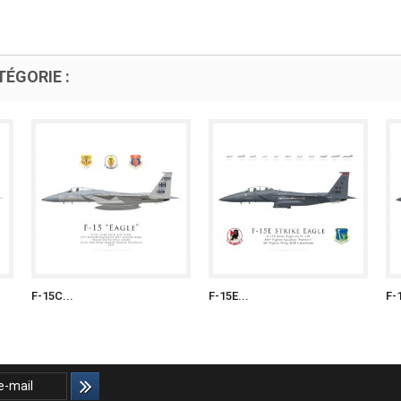
ÉGORIE :
F-15C...
F-15E...
F-1