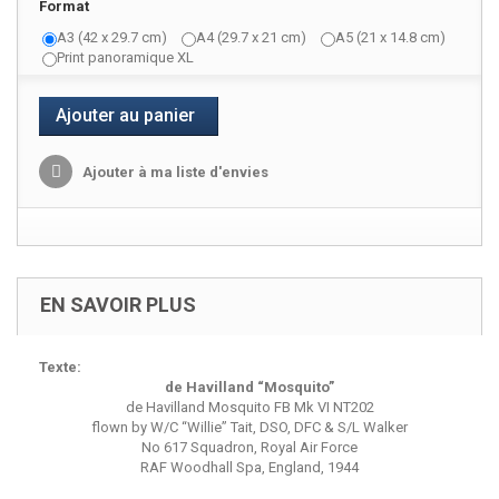
Format
A3 (42 x 29.7 cm)
A4 (29.7 x 21 cm)
A5 (21 x 14.8 cm)
Print panoramique XL
Ajouter au panier
Ajouter à ma liste d'envies
EN SAVOIR PLUS
Texte:
de Havilland “Mosquito”
de Havilland Mosquito FB Mk VI NT202
flown by W/C “Willie” Tait, DSO, DFC & S/L Walker
No 617 Squadron, Royal Air Force
RAF Woodhall Spa, England, 1944