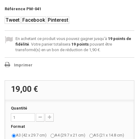
Référence
PM-041
Tweet
Facebook
Pinterest
En achetant ce produit vous pouvez gagner jusqu'à
19
points de
fidélité
. Votre panier totalisera
19
points
pouvant être
transformé(s) en un bon de réduction de
1,90 €
.
Imprimer
19,00 €
Quantité
Format
A3 (42 x 29.7 cm)
A4 (29.7 x 21 cm)
A5 (21 x 14.8 cm)