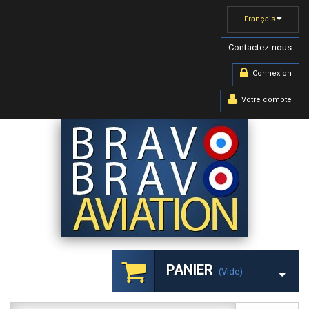
Français
Contactez-nous
Connexion
Votre compte
PANIER
(vide)