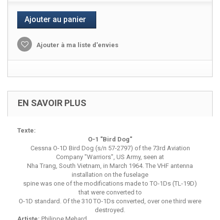
Ajouter au panier
Ajouter à ma liste d'envies
EN SAVOIR PLUS
Texte:
O-1 "Bird Dog"
Cessna O-1D Bird Dog (s/n 57-2797) of the 73rd Aviation
Company "Warriors", US Army, seen at
Nha Trang, South Vietnam, in March 1964. The VHF antenna
installation on the fuselage
spine was one of the modifications made to TO-1Ds (TL-19D)
that were converted to
O-1D standard. Of the 310 TO-1Ds converted, over one third were
destroyed.
Artiste:
Philippe Mehard