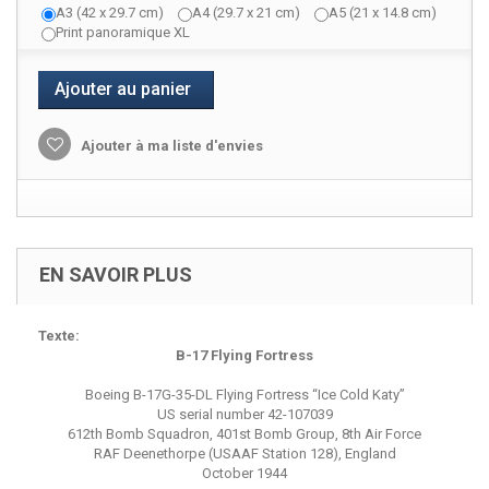
A3 (42 x 29.7 cm)
A4 (29.7 x 21 cm)
A5 (21 x 14.8 cm)
Print panoramique XL
Ajouter au panier
Ajouter à ma liste d'envies
EN SAVOIR PLUS
Texte:
B-17 Flying Fortress
Boeing B-17G-35-DL Flying Fortress “Ice Cold Katy”
US serial number 42-107039
612th Bomb Squadron, 401st Bomb Group, 8th Air Force
RAF Deenethorpe (USAAF Station 128), England
October 1944