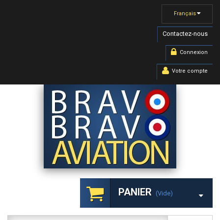
Français
Contactez-nous
Connexion
Votre compte
PANIER
(vide)