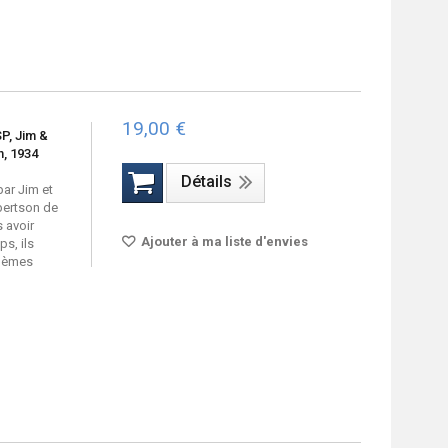
19,00 €
P, Jim &
, 1934
Détails
ar Jim et
bertson de
 avoir
Ajouter à ma liste d'envies
s, ils
blèmes