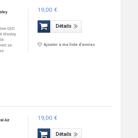
19,00 €
sley
Détails
e Bee QED
et Wesley
de
Ajouter à ma liste d'envies
rent se
mes
19,00 €
al Air
Détails