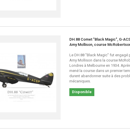
DH.88 Comet "Black Magic", G-ACS
Amy Mollison, course McRobertson
Le DH.88 "Black Magic" fut engagé p
Amy Mollison dans la course McRo
Londres à Melbourne en 1934. Après
mené la course dans un premier temp
durent abandonner suite à des pro
mécaniques.
Disponible