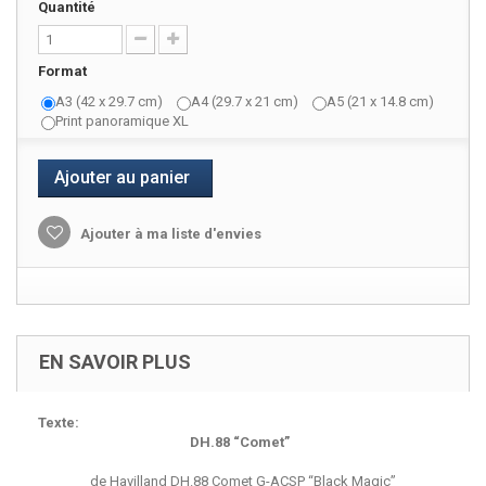
Quantité
Format
A3 (42 x 29.7 cm)
A4 (29.7 x 21 cm)
A5 (21 x 14.8 cm)
Print panoramique XL
Ajouter au panier
Ajouter à ma liste d'envies
EN SAVOIR PLUS
Texte:
DH.88 “Comet”
de Havilland DH.88 Comet G-ACSP “Black Magic”