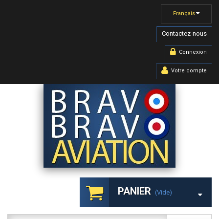
Français
Contactez-nous
Connexion
Votre compte
PANIER
(vide)