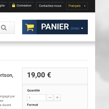
pte
Connexion
Contactez-nous
Français
PANIER
(vide)
19,00 €
rtson,
Quantité
 engagé par
rse
Format
s durent