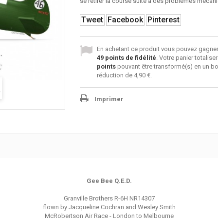
se retirer la course suite à des problèmes mécan
Tweet
Facebook
Pinterest
En achetant ce produit vous pouvez gagner
49
points de fidélité
. Votre panier totalise
points
pouvant être transformé(s) en un b
réduction de
4,90 €
.
Imprimer
Gee Bee Q.E.D.
Granville Brothers R-6H NR14307
flown by Jacqueline Cochran and Wesley Smith
McRobertson Air Race - London to Melbourne