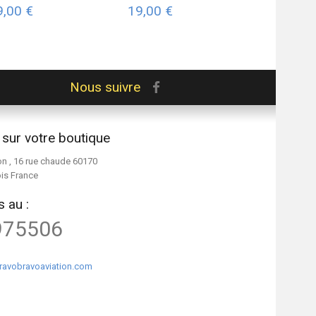
9,00 €
19,00 €
Nous suivre
 sur votre boutique
on , 16 rue chaude 60170
ois France
 au :
975506
ravobravoaviation.com