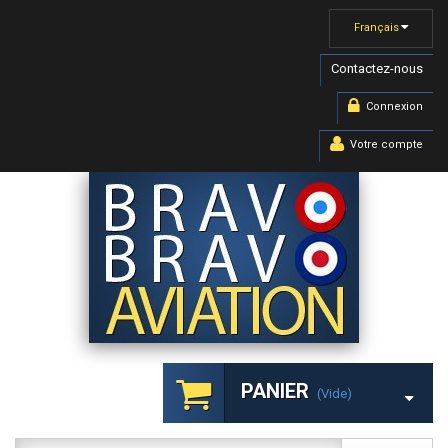
Français
Contactez-nous
Connexion
Votre compte
PANIER
(vide)