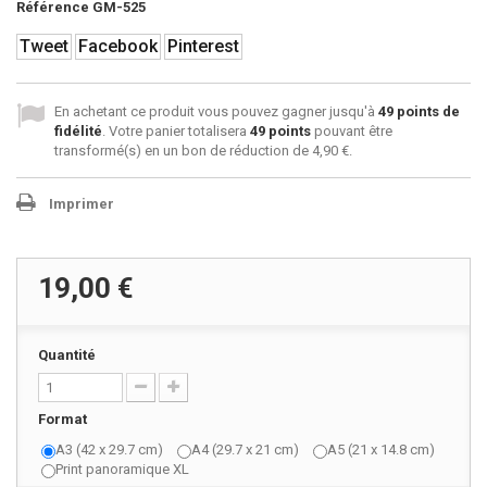
Référence
GM-525
Tweet
Facebook
Pinterest
En achetant ce produit vous pouvez gagner jusqu'à
49
points de
fidélité
. Votre panier totalisera
49
points
pouvant être
transformé(s) en un bon de réduction de
4,90 €
.
Imprimer
19,00 €
Quantité
Format
A3 (42 x 29.7 cm)
A4 (29.7 x 21 cm)
A5 (21 x 14.8 cm)
Print panoramique XL