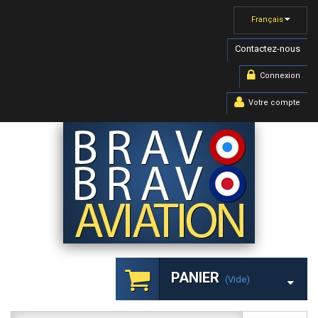
Français
Contactez-nous
Connexion
Votre compte
PANIER
(vide)