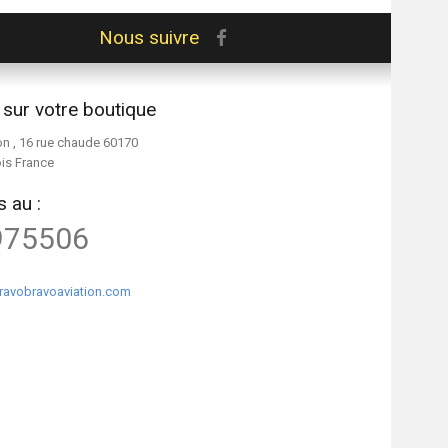
Nous suivre
 sur votre boutique
on , 16 rue chaude 60170
ois France
 au :
975506
ravobravoaviation.com