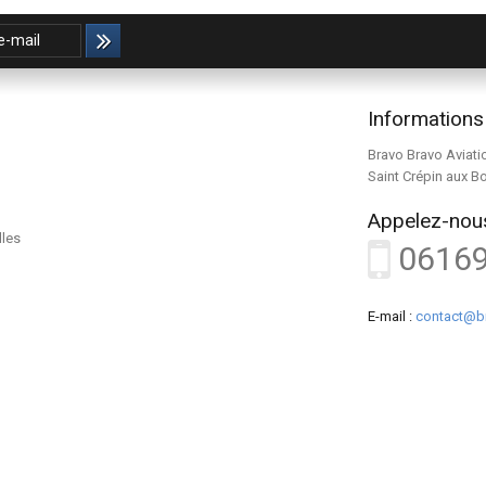
Informations
Bravo Bravo Aviati
Saint Crépin aux B
Appelez-nous
lles
0616
E-mail :
contact@b